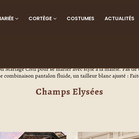
ARIÉE
CORTÈGE
COSTUMES
ACTUALITÉS
Célébration
 Mariage Civil pour se marier avec style à la mairie. Pas de 
combinaison pantalon fluide, un tailleur blanc ajusté : Faites
Champs Elysées