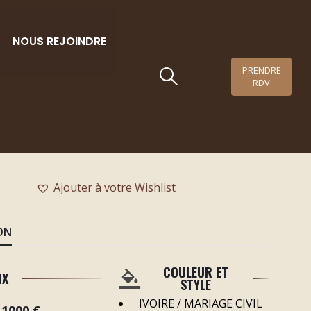
NOUS REJOINDRE
PRENDRE
RDV
TIMEA
Robe trapèze en satin souple et dos nu
Ajouter à votre Wishlist
ON
COULEUR ET
IX
STYLE
IVOIRE / MARIAGE CIVIL
 1000 €