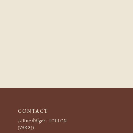
CONTACT
32 Rue d’Alger - TOULON
(VAR 83)