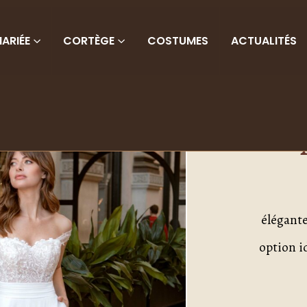
ARIÉE
CORTÈGE
COSTUMES
ACTUALITÉS
C
élégante
option i