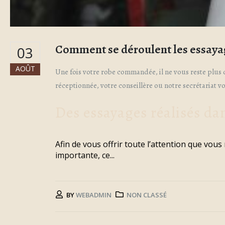
Comment se déroulent les essaya
03
AOÛT
Une fois votre robe commandée, il ne vous reste plus q
réceptionnée, votre conseillère ou notre secrétariat 
Des essayages réalisés da
Afin de vous offrir toute l’attention que vou
importante, ce...
BY
WEBADMIN
NON CLASSÉ