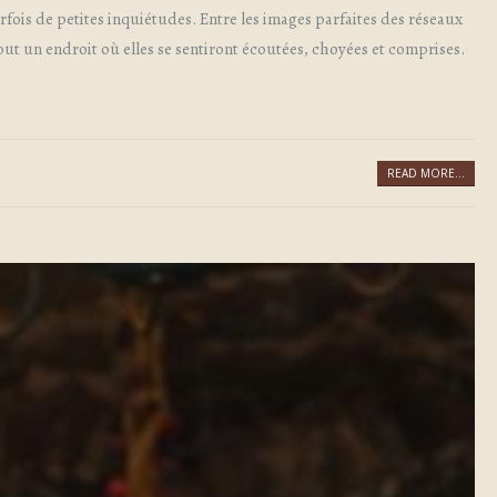
fois de petites inquiétudes. Entre les images parfaites des réseaux
ut un endroit où elles se sentiront écoutées, choyées et comprises.
.
READ MORE...