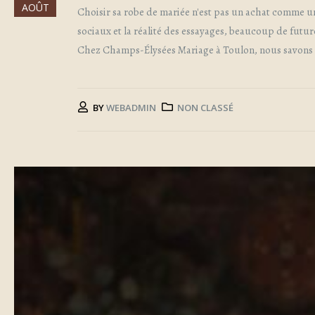
AOÛT
Choisir sa robe de mariée n'est pas un achat comme un
sociaux et la réalité des essayages, beaucoup de futu
Chez Champs-Élysées Mariage à Toulon, nous savons que
BY
WEBADMIN
NON CLASSÉ