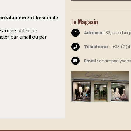
 préalablement besoin de
Le
Magasin
ariage utilise les
Adresse :
32, rue d'Al
cter par email ou par
Téléphone ::
+33 (0)4 
Email :
champselysees