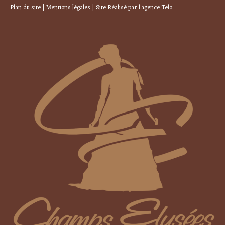
Plan du site
|
Mentions légales
| Site Réalisé par
l'agence Telo