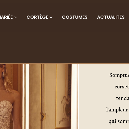
ARIÉE
CORTÈGE
COSTUMES
ACTUALITÉS
D
Somptueu
corset
tenda
l’ampleur 
qui somm