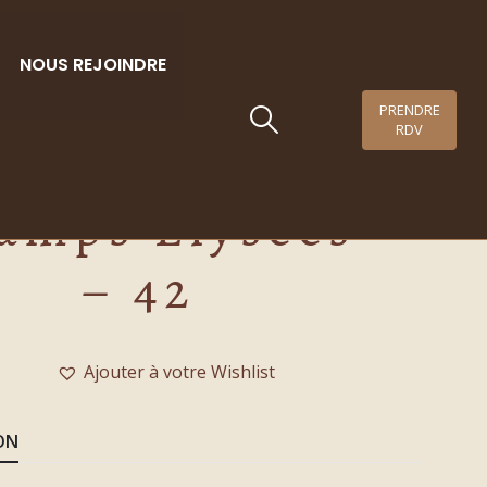
NOUS REJOINDRE
PRENDRE
RDV
Cocktail
amps Elysées
– 42
Ajouter à votre Wishlist
ON