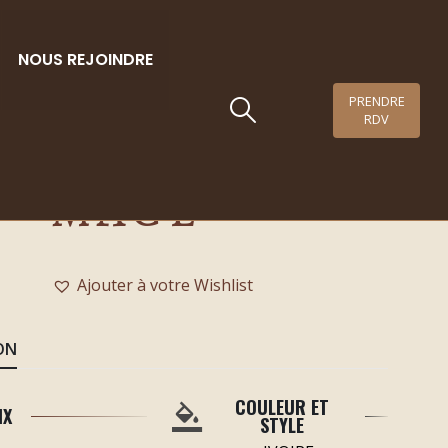
NOUS REJOINDRE
PRENDRE
RDV
élébration –
MAGE
Ajouter à votre Wishlist
ON
COULEUR ET
IX
STYLE