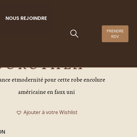
NOUS REJOINDRE
PRENDRE
RDV
élébration –
DOROTHEA
ance etmodernité pour cette robe encolure
américaine en faux uni
Ajouter à votre Wishlist
ON